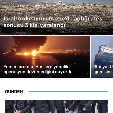
İsrail ordusunun Gazze’de açtığı ateş
sonucu 3 kişi yaralandı
Yemen ordusu, Husilere yönelik
Rusya: U
operasyon düzenlediğini duyurdu
gemisini
GÜNDEM