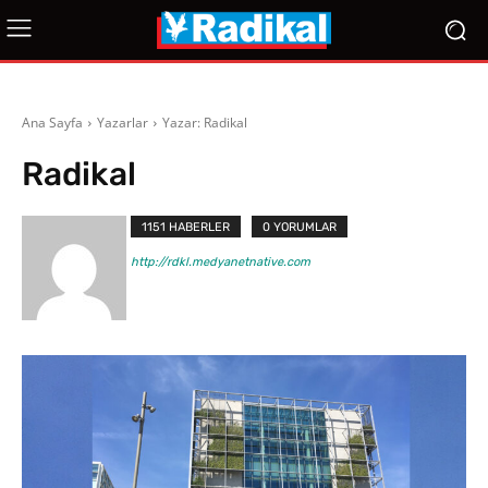
Ana Sayfa
Yazarlar
Yazar: Radikal
Radikal
1151 HABERLER
0 YORUMLAR
http://rdkl.medyanetnative.com