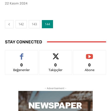
22 Kasım 2024
142
143
144
STAY CONNECTED
0
0
0
Beğenenler
Takipçiler
Abone
- Advertisement -