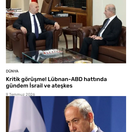
DÜNYA
Kritik görüşme! Lübnan-ABD hattında
gündem İsrail ve ateşkes
9 Temmuz 2026