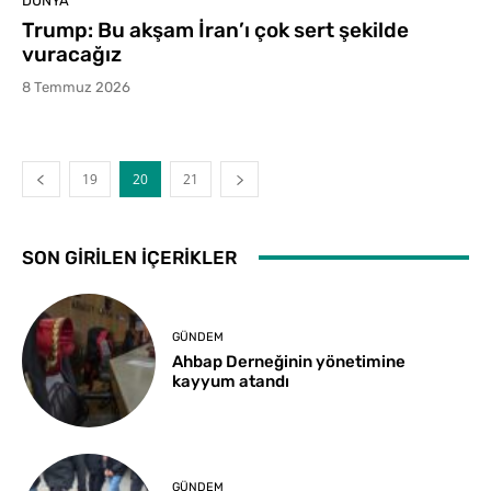
DÜNYA
Trump: Bu akşam İran’ı çok sert şekilde
vuracağız
8 Temmuz 2026
19
20
21
SON GIRILEN İÇERIKLER
GÜNDEM
Ahbap Derneğinin yönetimine
kayyum atandı
GÜNDEM