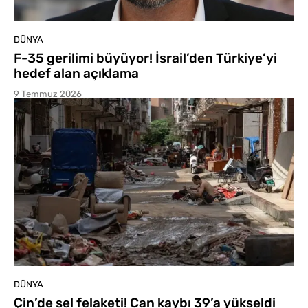
DÜNYA
F-35 gerilimi büyüyor! İsrail’den Türkiye’yi
hedef alan açıklama
9 Temmuz 2026
DÜNYA
Çin’de sel felaketi! Can kaybı 39’a yükseldi