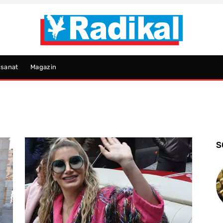
psanat
Magazin
S