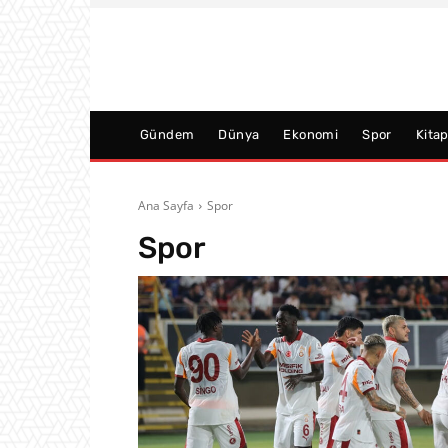
Gündem
Dünya
Ekonomi
Spor
Kita
Ana Sayfa
Spor
Spor