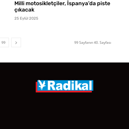
Milli motosikletçiler, İspanya’da piste
çıkacak
25 Eylül 2025
99
99 Sayfanın 40. Sayfası