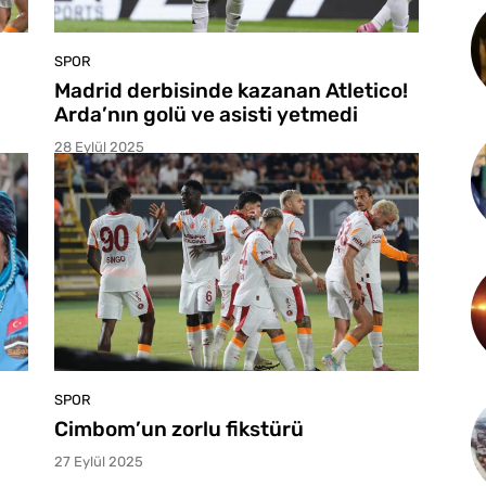
SPOR
Madrid derbisinde kazanan Atletico!
Arda’nın golü ve asisti yetmedi
28 Eylül 2025
SPOR
Cimbom’un zorlu fikstürü
27 Eylül 2025