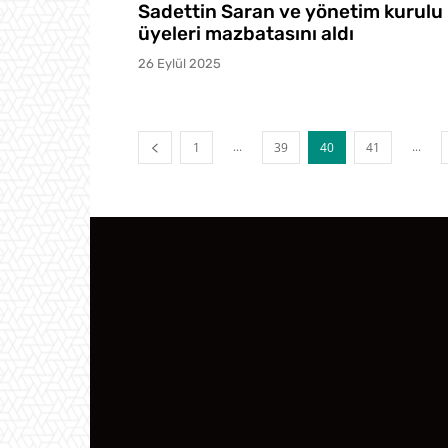
Sadettin Saran ve yönetim kurulu
üyeleri mazbatasını aldı
26 Eylül 2025
...
...
1
39
40
41