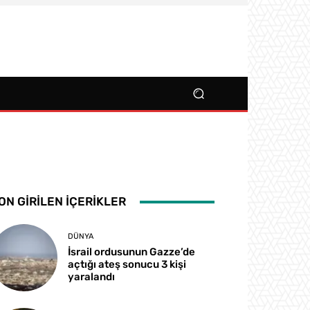
ON GIRILEN İÇERIKLER
DÜNYA
İsrail ordusunun Gazze’de
açtığı ateş sonucu 3 kişi
yaralandı