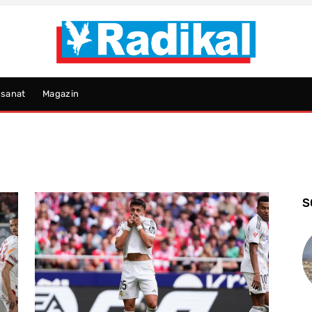
psanat
Magazin
S