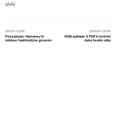
(AA)
ÖNCEKI İÇERIK
SONRAKI İÇERIK
Pezeşkiyan: Hamaney’in
MSB açıkladı: 5 PKK’lı terörist
nükleer taahhüdüne güvenin
daha teslim oldu