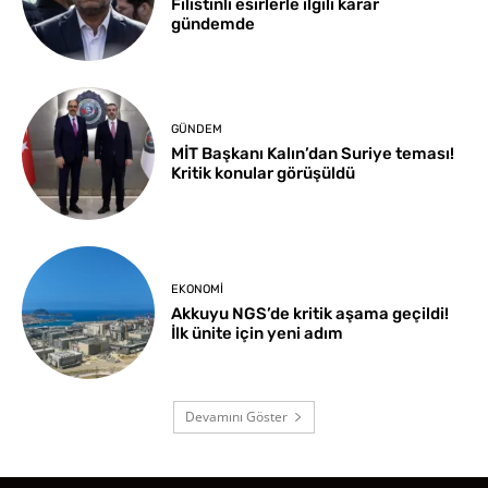
Filistinli esirlerle ilgili karar
gündemde
GÜNDEM
MİT Başkanı Kalın’dan Suriye teması!
Kritik konular görüşüldü
EKONOMI
Akkuyu NGS’de kritik aşama geçildi!
İlk ünite için yeni adım
Devamını Göster