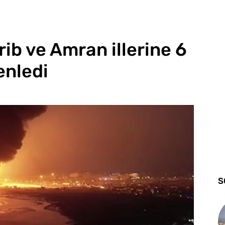
ib ve Amran illerine 6
enledi
S