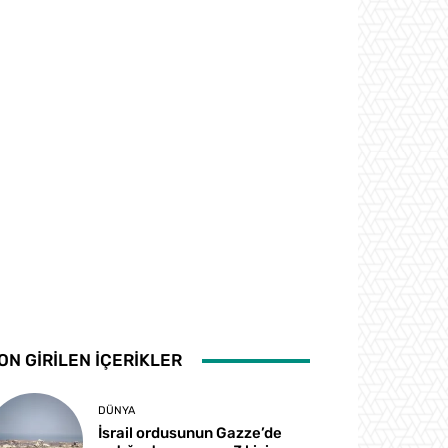
ON GİRİLEN İÇERİKLER
DÜNYA
İsrail ordusunun Gazze’de