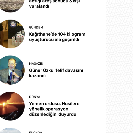
açtığı ateş sonucu 3 kişi
yaralandı
GÜNDEM
Kağıthane’de 104 kilogram
uyuşturucu ele geçirildi
MAGAZIN
Güner Özkul telif davasını
kazandı
DÜNYA
Yemen ordusu, Husilere
yönelik operasyon
düzenlediğini duyurdu
EKONOMI