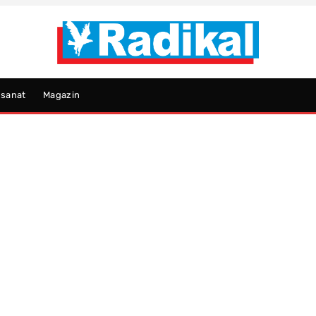
psanat
Magazin