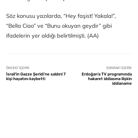
Söz konusu yazılarda, “Hey faşist! Yakala!”,
“Bella Ciao” ve “Bunu okuyan geydir” gibi
ifadelerin yer aldığı belirtilmişti. (AA)
ÖNCEKI İÇERIK
SONRAKI İÇERIK
İsrail’in Gazze Şeridi’ne saldırı! 7
Erdoğan’a TV programında
kişi hayatını kaybetti
hakaret iddiasına ilişkin
iddianame