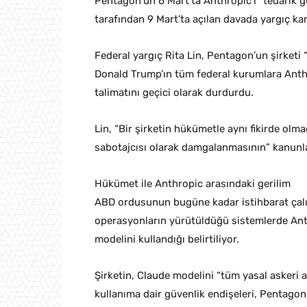
Pentagon’un 6 Mart’ta Anthropic’i “tedarik gü
tarafından 9 Mart’ta açılan davada yargıç kara
Federal yargıç Rita Lin, Pentagon’un şirketi 
Donald Trump’ın tüm federal kurumlara Anthr
talimatını geçici olarak durdurdu.
Lin, “Bir şirketin hükümetle aynı fikirde olm
sabotajcısı olarak damgalanmasının” kanunlar
Hükümet ile Anthropic arasındaki gerilim
ABD ordusunun bugüne kadar istihbarat çalışm
operasyonların yürütüldüğü sistemlerde Anth
modelini kullandığı belirtiliyor.
Şirketin, Claude modelini “tüm yasal askeri 
kullanıma dair güvenlik endişeleri, Pentagon 