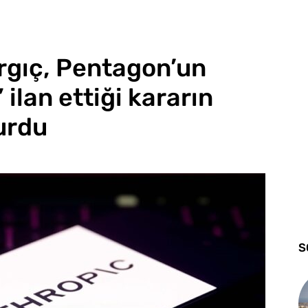
rgıç, Pentagon’un
 ilan ettiği kararın
urdu
S