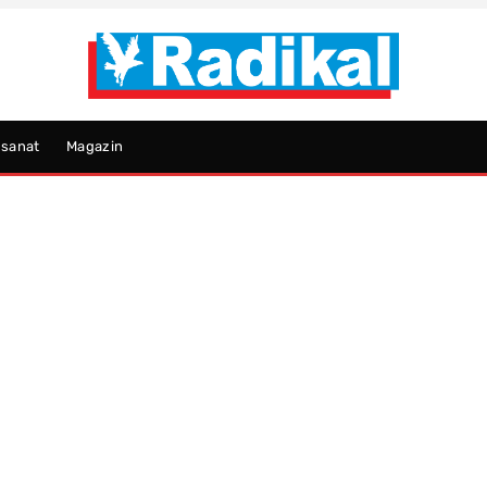
psanat
Magazin