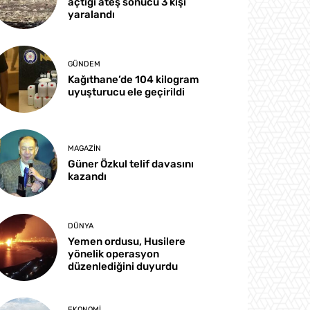
açtığı ateş sonucu 3 kişi
yaralandı
GÜNDEM
Kağıthane’de 104 kilogram
uyuşturucu ele geçirildi
MAGAZIN
Güner Özkul telif davasını
kazandı
DÜNYA
Yemen ordusu, Husilere
yönelik operasyon
düzenlediğini duyurdu
EKONOMI