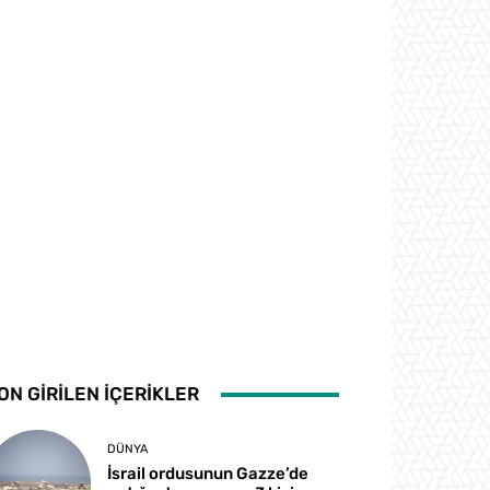
ON GİRİLEN İÇERİKLER
DÜNYA
İsrail ordusunun Gazze’de