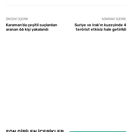
ÖNCEKI İÇERIK
SONRAKI İÇERIK
Karaman’da çeşitli suçlardan
Suriye ve Irak’ın kuzeyinde 4
aranan 66 kişi yakalandı
terörist etkisiz hale getirildi
SON GİRİLEN İÇERİKLER