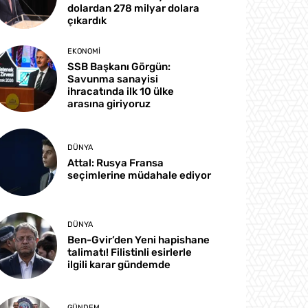
dolardan 278 milyar dolara
çıkardık
EKONOMI
SSB Başkanı Görgün:
Savunma sanayisi
ihracatında ilk 10 ülke
arasına giriyoruz
DÜNYA
Attal: Rusya Fransa
seçimlerine müdahale ediyor
DÜNYA
Ben-Gvir’den Yeni hapishane
talimatı! Filistinli esirlerle
ilgili karar gündemde
GÜNDEM