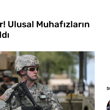
r! Ulusal Muhafızların
ldı
S