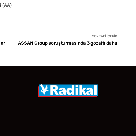
i.(AA)
SONRAKI İÇERIK
ler
ASSAN Group soruşturmasında 3 gözaltı daha