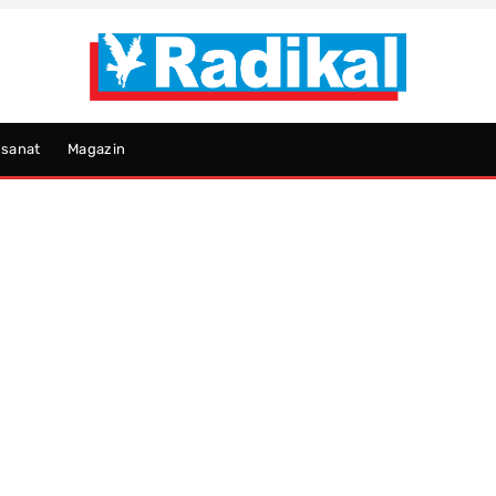
psanat
Magazin