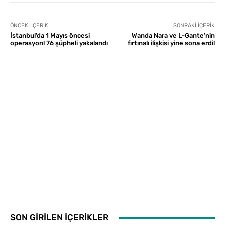
ÖNCEKI İÇERIK
SONRAKI İÇERIK
İstanbul’da 1 Mayıs öncesi
Wanda Nara ve L-Gante’nin
operasyon! 76 şüpheli yakalandı
fırtınalı ilişkisi yine sona erdi!
SON GİRİLEN İÇERİKLER