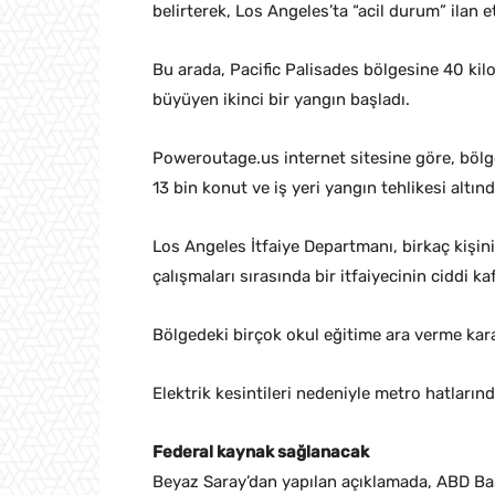
belirterek, Los Angeles’ta “acil durum” ilan et
Bu arada, Pacific Palisades bölgesine 40 kil
büyüyen ikinci bir yangın başladı.
Poweroutage.us internet sitesine göre, bölged
13 bin konut ve iş yeri yangın tehlikesi altınd
Los Angeles İtfaiye Departmanı, birkaç kişi
çalışmaları sırasında bir itfaiyecinin ciddi ka
Bölgedeki birçok okul eğitime ara verme karar
Elektrik kesintileri nedeniyle metro hatların
Federal kaynak sağlanacak
Beyaz Saray’dan yapılan açıklamada, ABD Baş