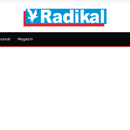
psanat
Magazin