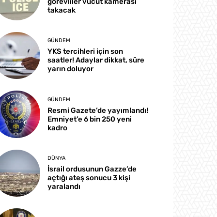
görevliler vücut kamerası
takacak
GÜNDEM
YKS tercihleri için son
saatler! Adaylar dikkat, süre
yarın doluyor
GÜNDEM
Resmi Gazete’de yayımlandı!
Emniyet’e 6 bin 250 yeni
kadro
DÜNYA
İsrail ordusunun Gazze’de
açtığı ateş sonucu 3 kişi
yaralandı