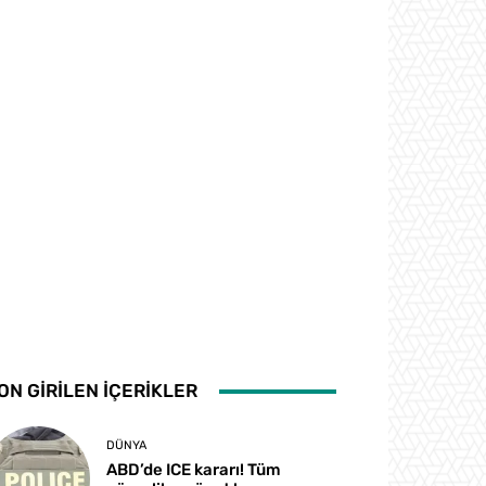
ON GİRİLEN İÇERİKLER
DÜNYA
ABD’de ICE kararı! Tüm