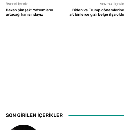
ÖNCEKI İÇERIK
SONRAKI İÇERIK
Bakan Şimşek: Yatırımların
Biden ve Trump dönemlerine
artacağı kanısındayız
ait binlerce gizli belge ifşa oldu
SON GİRİLEN İÇERİKLER