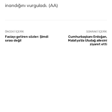
inandığını vurguladı. (AA)
ÖNCEKI İÇERIK
SONRAKI İÇERIK
Faciayı getiren sözler: Şimdi
Cumhurbaşkanı Erdoğan,
sırası değil
Malatya’da Uludağ ailesini
ziyaret etti