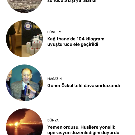
sonucu 3 kişi yaralandı
GÜNDEM
Kağıthane’de 104 kilogram
uyuşturucu ele geçirildi
MAGAZIN
Güner Özkul telif davasını kazandı
DÜNYA
Yemen ordusu, Husilere yönelik
operasyon düzenlediğini duyurdu