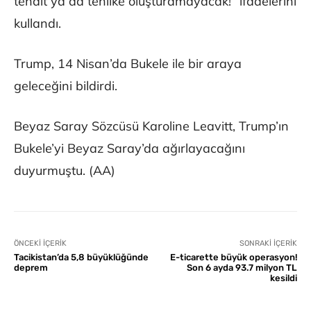
tehdit ya da tehlike oluşturamayacak!” ifadelerini
kullandı.
Trump, 14 Nisan’da Bukele ile bir araya
geleceğini bildirdi.
Beyaz Saray Sözcüsü Karoline Leavitt, Trump’ın
Bukele’yi Beyaz Saray’da ağırlayacağını
duyurmuştu. (AA)
ÖNCEKI İÇERIK
SONRAKI İÇERIK
Tacikistan’da 5,8 büyüklüğünde
E-ticarette büyük operasyon!
deprem
Son 6 ayda 93.7 milyon TL
kesildi