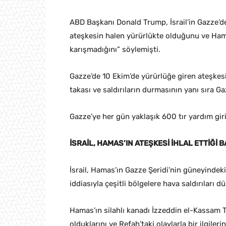
ABD Başkanı Donald Trump, İsrail’in Gazze’de 
ateşkesin halen yürürlükte olduğunu ve Hamas
karışmadığını” söylemişti.
Gazze’de 10 Ekim’de yürürlüğe giren ateşkesi
takası ve saldırıların durmasının yanı sıra Ga
Gazze’ye her gün yaklaşık 600 tır yardım giri
İSRAİL, HAMAS’IN ATEŞKESİ İHLAL ETTİĞİ
İsrail, Hamas’ın Gazze Şeridi’nin güneyindeki
iddiasıyla çeşitli bölgelere hava saldırıları d
Hamas’ın silahlı kanadı İzzeddin el-Kassam T
olduklarını ve Refah’taki olaylarla bir ilgil