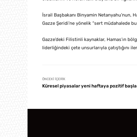
İsrail Başbakanı Binyamin Netanyahu’nun, Ha
Gazze Şeridi’ne yönelik “sert müdahalede bul
Gazze’deki Filistinli kaynaklar, Hamas’ın böl
liderliğindeki çete unsurlarıyla çatıştığını il
ÖNCEKI İÇERIK
Küresel piyasalar yeni haftaya pozitif başla