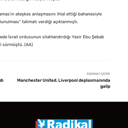
mas’ın ateşkes anlaşmasını ihlal ettiği bahanesiyle
unulması” talimatı verdiği açıklanmıştı.
gede İsrail ordusunun silahlandırdığı Yasir Ebu Şebab
eri sürmüştü. (AA)
SONRAKI İÇERIK
dı
Manchester United, Liverpool deplasmanında
galip