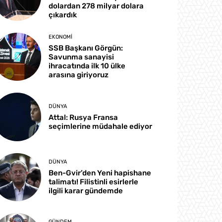
dolardan 278 milyar dolara
çıkardık
EKONOMI
SSB Başkanı Görgün:
Savunma sanayisi
ihracatında ilk 10 ülke
arasına giriyoruz
DÜNYA
Attal: Rusya Fransa
seçimlerine müdahale ediyor
DÜNYA
Ben-Gvir’den Yeni hapishane
talimatı! Filistinli esirlerle
ilgili karar gündemde
GÜNDEM