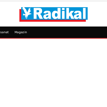
psanat
Magazin