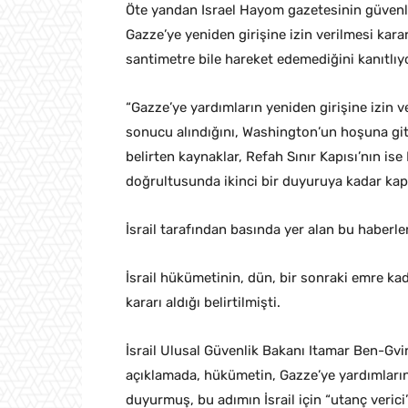
Öte yandan Israel Hayom gazetesinin güvenli
Gazze’ye yeniden girişine izin verilmesi kara
santimetre bile hareket edemediğini kanıtlıyo
“Gazze’ye yardımların yeniden girişine izin v
sonucu alındığını, Washington’un hoşuna git
belirten kaynaklar, Refah Sınır Kapısı’nın i
doğrultusunda ikinci bir duyuruya kadar kapa
İsrail tarafından basında yer alan bu haberle
İsrail hükümetinin, dün, bir sonraki emre ka
kararı aldığı belirtilmişti.
İsrail Ulusal Güvenlik Bakanı Itamar Ben-Gvi
açıklamada, hükümetin, Gazze’ye yardımların
duyurmuş, bu adımın İsrail için “utanç veri