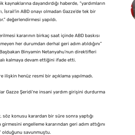
k kaynaklarına dayandırdığı haberde, “yardımların
rı, İsrail’in ABD onayı olmadan Gazze’de tek bir
r.” değerlendirmesi yapıldı.
erilmesi kararının birkaç saat içinde ABD baskısı
meyen her durumdan derhal geri adım atıldığını”
se Başbakan Binyamin Netanyahu’nun direktifleri
lı kalmaya devam ettiğini ifade etti.
re ilişkin henüz resmi bir açıklama yapılmadı.
dar Gazze Şeridi’ne insani yardım girişini durdurma
r, söz konusu karardan bir süre sonra yaptığı
 girmesini engelleme kararından geri adım attığını
ci” olduğunu savunmuştu.