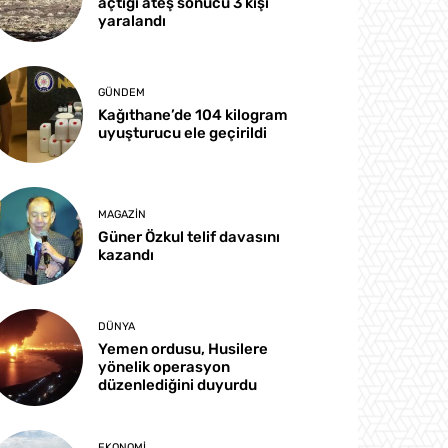
açtığı ateş sonucu 3 kişi
yaralandı
GÜNDEM
Kağıthane’de 104 kilogram
uyuşturucu ele geçirildi
MAGAZIN
Güner Özkul telif davasını
kazandı
DÜNYA
Yemen ordusu, Husilere
yönelik operasyon
düzenlediğini duyurdu
EKONOMI