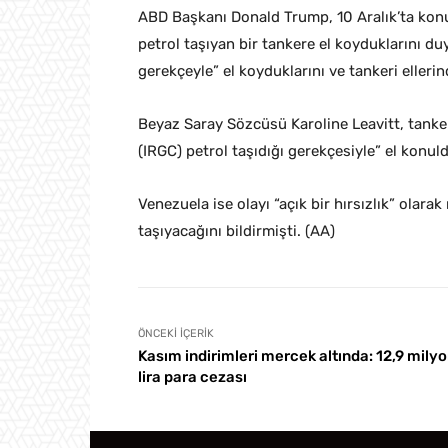
ABD Başkanı Donald Trump, 10 Aralık’ta konu
petrol taşıyan bir tankere el koyduklarını d
gerekçeyle” el koyduklarını ve tankeri ellerin
Beyaz Saray Sözcüsü Karoline Leavitt, tanke
(IRGC) petrol taşıdığı gerekçesiyle” el kon
Venezuela ise olayı “açık bir hırsızlık” olar
taşıyacağını bildirmişti. (AA)
ÖNCEKI İÇERIK
Kasım indirimleri mercek altında: 12,9 mily
lira para cezası