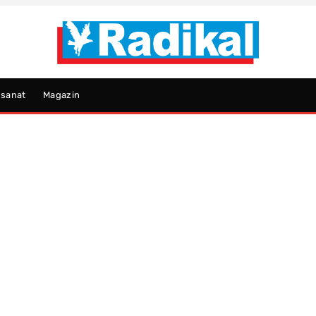
psanat
Magazin