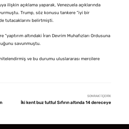
ya ilişkin açıklama yaparak, Venezuela açıklarında
uyurmuştu. Trump, söz konusu tankere “iyi bir
de tutacaklarını belirtmişti.
re “yaptırım altındaki İran Devrim Muhafızları Ordusuna
ulduğunu savunmuştu.
ak nitelendirmiş ve bu durumu uluslararası mercilere
SONRAKI İÇERIK
on
İki kent buz tuttu! Sıfırın altında 14 dereceye