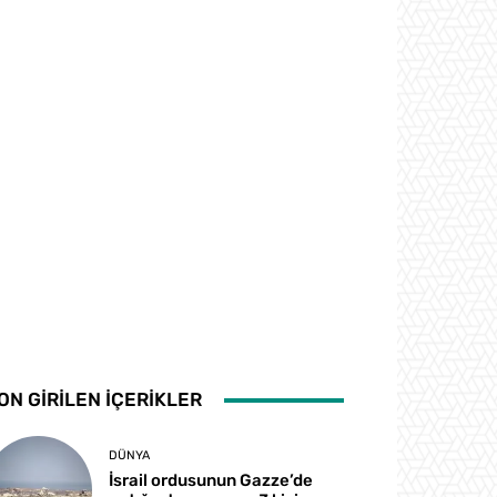
ON GİRİLEN İÇERİKLER
DÜNYA
İsrail ordusunun Gazze’de