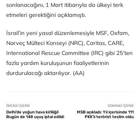
sonlanacağını, 1 Mart itibarıyla da ülkeyi terk
etmeleri gerektiğini açıklamıştı.
İsrail’in yeni yasal düzenlemesiyle MSF, Oxfam,
Norveç Mülteci Konseyi (NRC), Caritas, CARE,
International Rescue Committee (IRC) gibi 25’ten
fazla yardım kuruluşunun faaliyetlerinin
durdurulacağı aktarılıyor. (AA)
ÖNCEKI İÇERIK
SONRAKI İÇERIK
Delhi’de yoğun hava kirliliği!
MSB açıkladı: Yıl içerisinde 111
Bugün de 148 uçuş iptal edildi
PKK’lı terörist teslim oldu