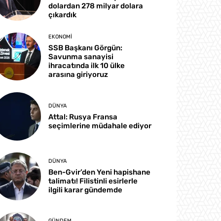
dolardan 278 milyar dolara
çıkardık
EKONOMI
SSB Başkanı Görgün:
Savunma sanayisi
ihracatında ilk 10 ülke
arasına giriyoruz
DÜNYA
Attal: Rusya Fransa
seçimlerine müdahale ediyor
DÜNYA
Ben-Gvir’den Yeni hapishane
talimatı! Filistinli esirlerle
ilgili karar gündemde
GÜNDEM