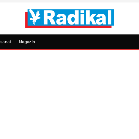
psanat
Magazin