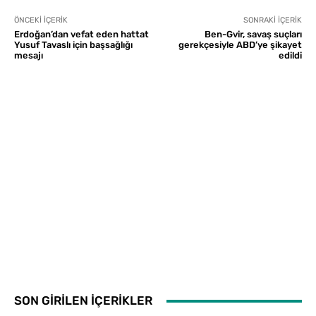
ÖNCEKI İÇERIK
SONRAKI İÇERIK
Erdoğan’dan vefat eden hattat
Ben-Gvir, savaş suçları
Yusuf Tavaslı için başsağlığı
gerekçesiyle ABD’ye şikayet
mesajı
edildi
SON GİRİLEN İÇERİKLER