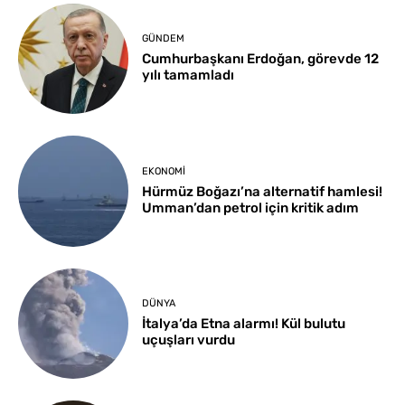
GÜNDEM
Cumhurbaşkanı Erdoğan, görevde 12
yılı tamamladı
EKONOMI
Hürmüz Boğazı’na alternatif hamlesi!
Umman’dan petrol için kritik adım
DÜNYA
İtalya’da Etna alarmı! Kül bulutu
uçuşları vurdu