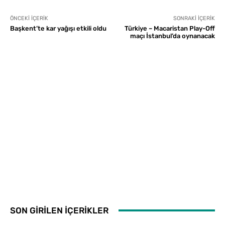
ÖNCEKI İÇERIK
SONRAKI İÇERIK
Başkent’te kar yağışı etkili oldu
Türkiye – Macaristan Play-Off
maçı İstanbul’da oynanacak
SON GİRİLEN İÇERİKLER