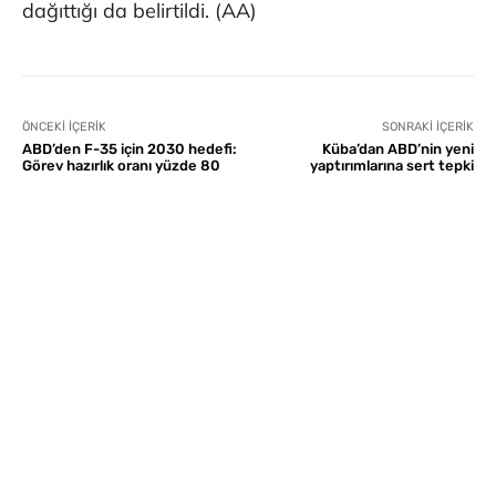
dağıttığı da belirtildi. (AA)
ÖNCEKI İÇERIK
SONRAKI İÇERIK
ABD’den F-35 için 2030 hedefi:
Küba’dan ABD’nin yeni
Görev hazırlık oranı yüzde 80
yaptırımlarına sert tepki