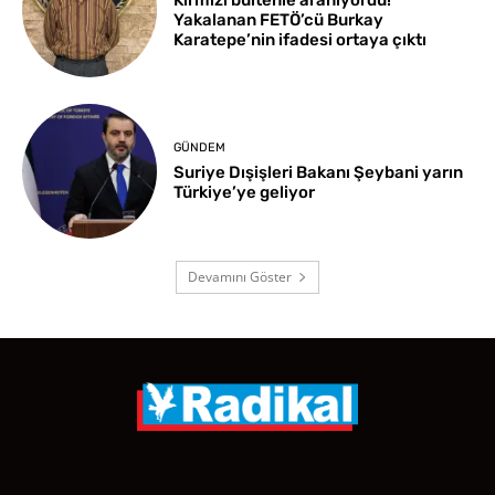
Kırmızı bültenle aranıyordu!
Yakalanan FETÖ’cü Burkay
Karatepe’nin ifadesi ortaya çıktı
GÜNDEM
Suriye Dışişleri Bakanı Şeybani yarın
Türkiye’ye geliyor
Devamını Göster