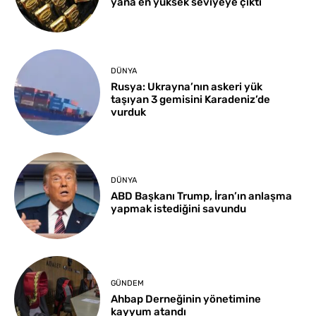
yana en yüksek seviyeye çıktı
DÜNYA
Rusya: Ukrayna’nın askeri yük
taşıyan 3 gemisini Karadeniz’de
vurduk
DÜNYA
ABD Başkanı Trump, İran’ın anlaşma
yapmak istediğini savundu
GÜNDEM
Ahbap Derneğinin yönetimine
kayyum atandı