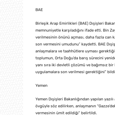
BAE
Birleşik Arap Emirlikleri (BAE) Dışişleri Bak
memnuniyetle karşıladığını ifade etti. Bin Z
verilmesinin önünü açması, daha fazla can ka
son vermesini umudunu” kaydetti. BAE Dışişler
anlaşmalara ve taahhütlere uyması gerektiğini
toplumun, Orta Doğu’da barış sürecini yeni
yanı sıra iki devletli çözümü ve bağımsız bir 
uygulamalara son verilmesi gerektiğini” bildi
Yemen
Yemen Dışişleri Bakanlığından yapılan yazıl
övgüyle söz edilirken, anlaşmanın “Gazze’de
vermesinin ümit edildiği” belirtildi.