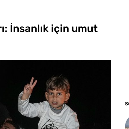
ı: İnsanlık için umut
S