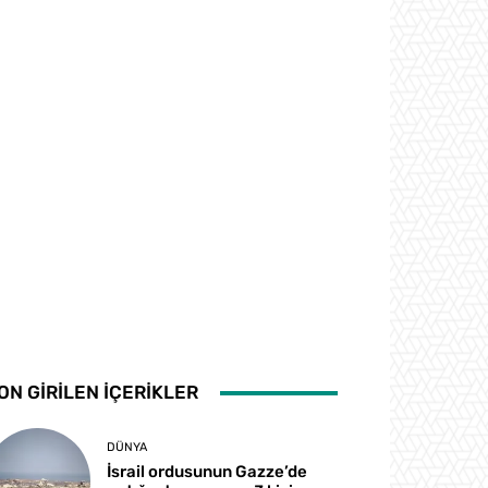
ON GİRİLEN İÇERİKLER
DÜNYA
İsrail ordusunun Gazze’de