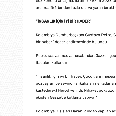
Söz konusu anlaşma, İsrail’in 7 Ekim 2023’te
ardında 156 binden fazla ölü ve yaralı bıraktığ
“İNSANLIK İÇİN İYİ BİR HABER”
Kolombiya Cumhurbaşkanı Gustavo Petro, Gazz
bir haber.” değerlendirmesinde bulundu.
Petro, sosyal medya hesabından Gazzeli çocu
ifadeleri kullandı:
“İnsanlık için iyi bir haber. Çocukların neşes
gözyaşları ve sevinç kahkahaları ne kadar an
kastederek) Herod yenildi. Nihayet gökyüzün
ekipleri Gazze’de kutlama yapıyor.”
Kolombiya Dışişleri Bakanlığından yapılan aç