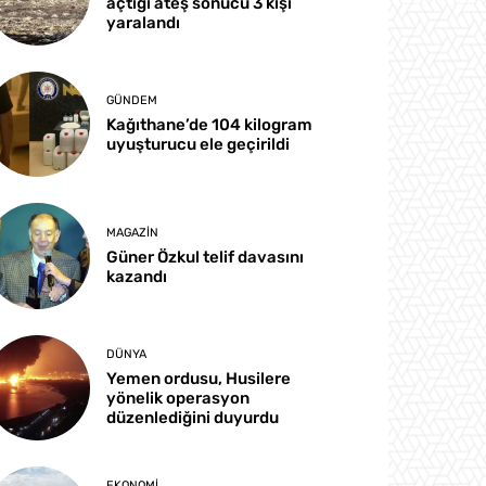
açtığı ateş sonucu 3 kişi
yaralandı
GÜNDEM
Kağıthane’de 104 kilogram
uyuşturucu ele geçirildi
MAGAZIN
Güner Özkul telif davasını
kazandı
DÜNYA
Yemen ordusu, Husilere
yönelik operasyon
düzenlediğini duyurdu
EKONOMI