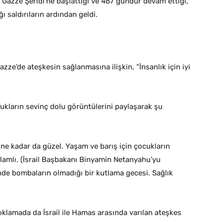
 Gazze Şeridi’ne başlattığı ve 467 gündür devam ettiği,
ı saldırıların ardından geldi.
e’de ateşkesin sağlanmasına ilişkin, “İnsanlık için iyi
kların sevinç dolu görüntülerini paylaşarak şu
i ne kadar da güzel. Yaşam ve barış için çocukların
lamlı. (İsrail Başbakanı Binyamin Netanyahu’yu
de bombaların olmadığı bir kutlama gecesi. Sağlık
ıklamada da İsrail ile Hamas arasında varılan ateşkes