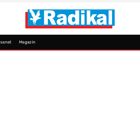
psanat
Magazin