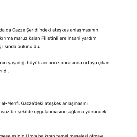
ada da Gazze Şeridi’ndeki ateşkes anlaşmasının
ırıma maruz kalan Filistinlilere insani yardım
ağrısında bulunuldu.
ının yaşadığı büyük acıların sonrasında ortaya çıkan
ıldı.
l-Menfi, Gazze’deki ateşkes anlaşmasını
nsuz bir şekilde uygulanmasını sağlama yönündeki
meselesinin Libya halkının temel meselesi olmayı