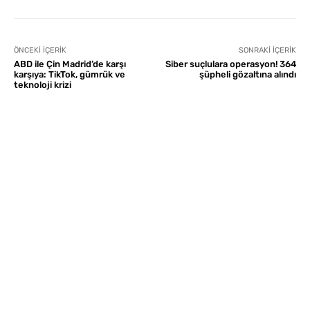
ÖNCEKI İÇERIK
SONRAKI İÇERIK
ABD ile Çin Madrid’de karşı
Siber suçlulara operasyon! 364
karşıya: TikTok, gümrük ve
şüpheli gözaltına alındı
teknoloji krizi