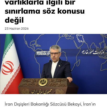
varlıklarla ilgili bir
sınırlama söz konusu
değil
23 Haziran 2026
İran Dışişleri Bakanlığı Sözcüsü Bekayi, İran’ın