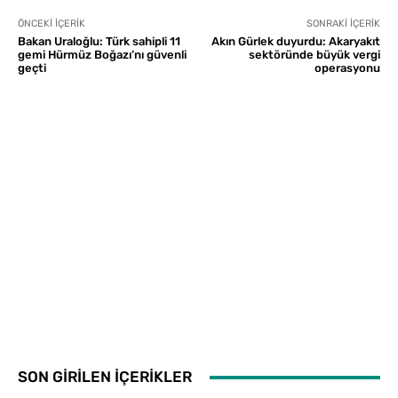
ÖNCEKI İÇERIK
SONRAKI İÇERIK
Bakan Uraloğlu: Türk sahipli 11
Akın Gürlek duyurdu: Akaryakıt
gemi Hürmüz Boğazı’nı güvenli
sektöründe büyük vergi
geçti
operasyonu
SON GİRİLEN İÇERİKLER