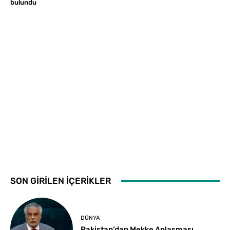
bulundu
SON GİRİLEN İÇERİKLER
DÜNYA
Pakistan’dan Mekke Anlaşması