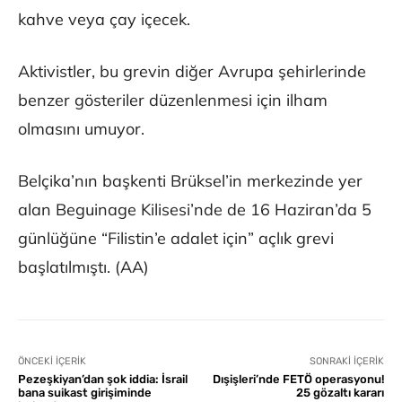
kahve veya çay içecek.
Aktivistler, bu grevin diğer Avrupa şehirlerinde
benzer gösteriler düzenlenmesi için ilham
olmasını umuyor.
Belçika’nın başkenti Brüksel’in merkezinde yer
alan Beguinage Kilisesi’nde de 16 Haziran’da 5
günlüğüne “Filistin’e adalet için” açlık grevi
başlatılmıştı. (AA)
ÖNCEKI İÇERIK
SONRAKI İÇERIK
Pezeşkiyan’dan şok iddia: İsrail
Dışişleri’nde FETÖ operasyonu!
bana suikast girişiminde
25 gözaltı kararı