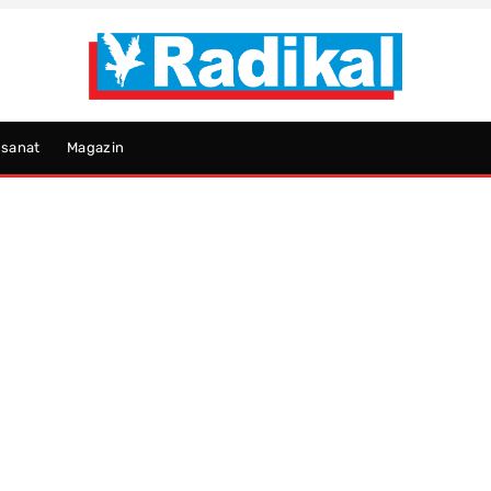
psanat
Magazin