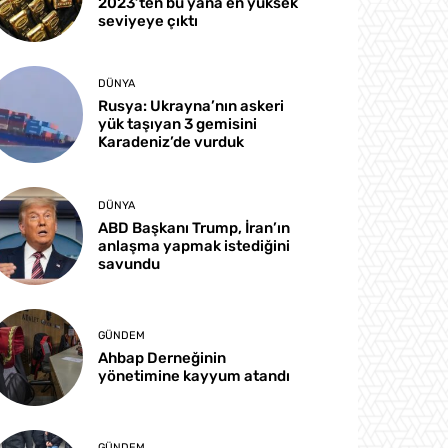
2023’ten bu yana en yüksek
seviyeye çıktı
DÜNYA
Rusya: Ukrayna’nın askeri
yük taşıyan 3 gemisini
Karadeniz’de vurduk
DÜNYA
ABD Başkanı Trump, İran’ın
anlaşma yapmak istediğini
savundu
GÜNDEM
Ahbap Derneğinin
yönetimine kayyum atandı
GÜNDEM