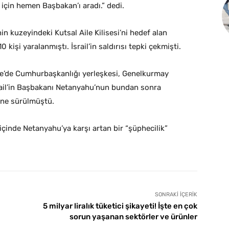
 için hemen Başbakan’ı aradı.” dedi.
n kuzeyindeki Kutsal Aile Kilisesi’ni hedef alan
 kişi yaralanmıştı. İsrail’in saldırısı tepki çekmişti.
iye’de Cumhurbaşkanlığı yerleşkesi, Genelkurmay
rail’in Başbakanı Netanyahu’nun bundan sonra
öne sürülmüştü.
içinde Netanyahu’ya karşı artan bir “şüphecilik”
SONRAKI İÇERIK
5 milyar liralık tüketici şikayeti! İşte en çok
sorun yaşanan sektörler ve ürünler