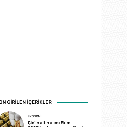
ON GİRİLEN İÇERİKLER
EKONOMI
Çin’in altın alımı Ekim