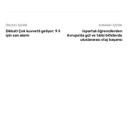
ÖNCEKI İÇERIK
SONRAKI İÇERIK
Dikkat! Çok kuvvetli geliyor: 9 il
Ispartalı öğrencilerden
için sarı alarm
Avrupa’da gül ve tıbbi bitkilerde
uluslararası staj başarısı