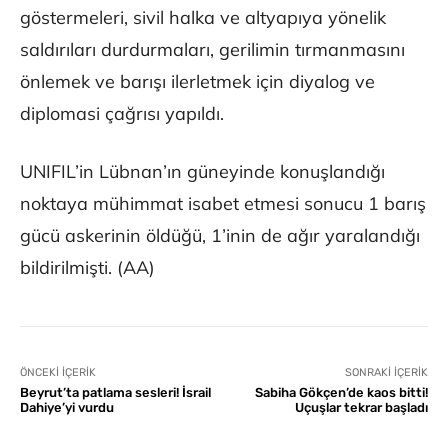
göstermeleri, sivil halka ve altyapıya yönelik
saldırıları durdurmaları, gerilimin tırmanmasını
önlemek ve barışı ilerletmek için diyalog ve
diplomasi çağrısı yapıldı.
UNIFIL’in Lübnan’ın güneyinde konuşlandığı
noktaya mühimmat isabet etmesi sonucu 1 barış
gücü askerinin öldüğü, 1’inin de ağır yaralandığı
bildirilmişti. (AA)
ÖNCEKI İÇERIK
SONRAKI İÇERIK
Beyrut’ta patlama sesleri! İsrail
Sabiha Gökçen’de kaos bitti!
Dahiye’yi vurdu
Uçuşlar tekrar başladı