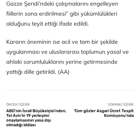
Gazze Şeridi’ndeki çalışmalarını engelleyen
fiillerin sona erdirilmesi” gibi yükümlülükleri
olduğunu teyit ettiği ifade edildi.
Kararın öneminin ise acil ve tam bir şekilde
uygulanması ve uluslararası toplumun yasal ve
ahlaki sorumluluklarını yerine getirmesinde
yattığı dille getirildi. (AA)
ÖNCEKI İÇERIK
SONRAKI İÇERIK
ABD’nin İsrail Büyükelçisi’nden,
Tüm gözler Asgari Ücret Tespit
Tel Aviv’in 19 yerleşimi
Komisyonu’nda
onaylamasının yasa dışı
olmadığı iddiası