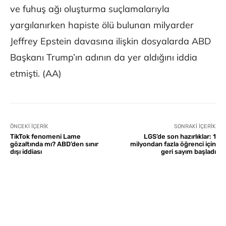
ve fuhuş ağı oluşturma suçlamalarıyla
yargılanırken hapiste ölü bulunan milyarder
Jeffrey Epstein davasına ilişkin dosyalarda ABD
Başkanı Trump’ın adının da yer aldığını iddia
etmişti. (AA)
ÖNCEKI İÇERIK
SONRAKI İÇERIK
TikTok fenomeni Lame
LGS’de son hazırlıklar: 1
gözaltında mı? ABD’den sınır
milyondan fazla öğrenci için
dışı iddiası
geri sayım başladı