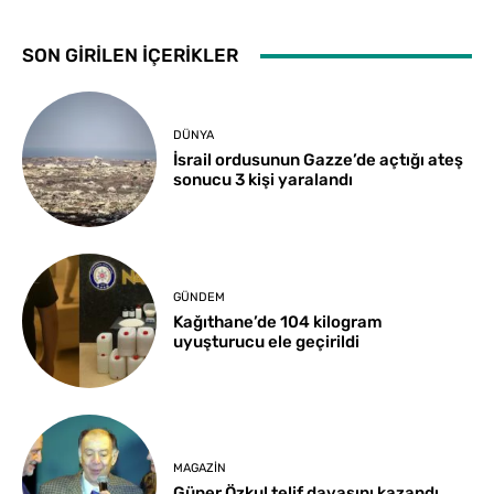
SON GİRİLEN İÇERİKLER
DÜNYA
İsrail ordusunun Gazze’de açtığı ateş
sonucu 3 kişi yaralandı
GÜNDEM
Kağıthane’de 104 kilogram
uyuşturucu ele geçirildi
MAGAZIN
Güner Özkul telif davasını kazandı