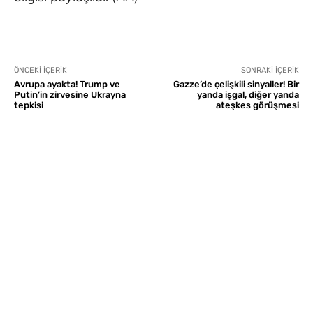
ÖNCEKI İÇERIK
SONRAKI İÇERIK
Avrupa ayakta! Trump ve
Gazze’de çelişkili sinyaller! Bir
Putin’in zirvesine Ukrayna
yanda işgal, diğer yanda
tepkisi
ateşkes görüşmesi