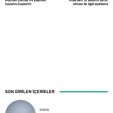
Rüçhan Çamay 94 yaşında
MSB’den 12 askerin şehit
hayatını kaybetti
olması ile ilgili açıklama
SON GİRİLEN İÇERİKLER
DÜNYA