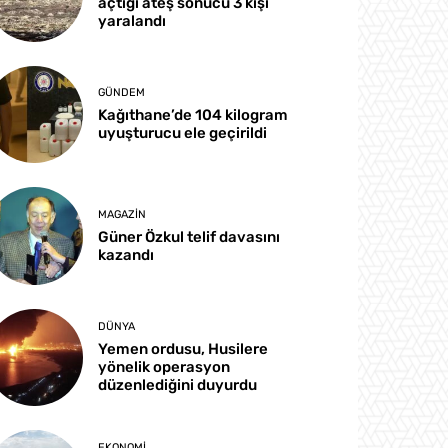
açtığı ateş sonucu 3 kişi
yaralandı
GÜNDEM
Kağıthane’de 104 kilogram
uyuşturucu ele geçirildi
MAGAZIN
Güner Özkul telif davasını
kazandı
DÜNYA
Yemen ordusu, Husilere
yönelik operasyon
düzenlediğini duyurdu
EKONOMI