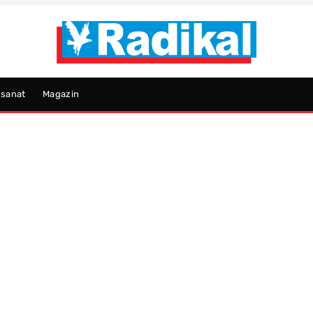
psanat
Magazin