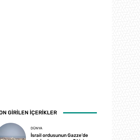
ON GİRİLEN İÇERİKLER
DÜNYA
İsrail ordusunun Gazze’de