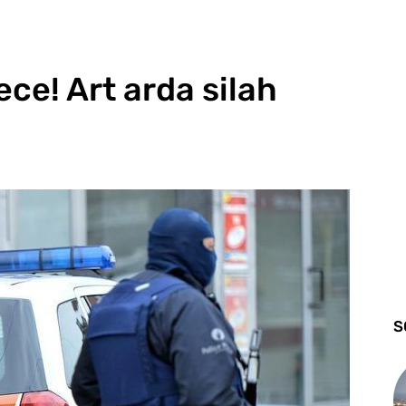
ece! Art arda silah
S