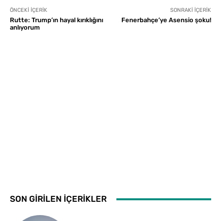
ÖNCEKI İÇERIK
SONRAKI İÇERIK
Rutte: Trump’ın hayal kırıklığını
Fenerbahçe’ye Asensio şoku!
anlıyorum
SON GİRİLEN İÇERİKLER