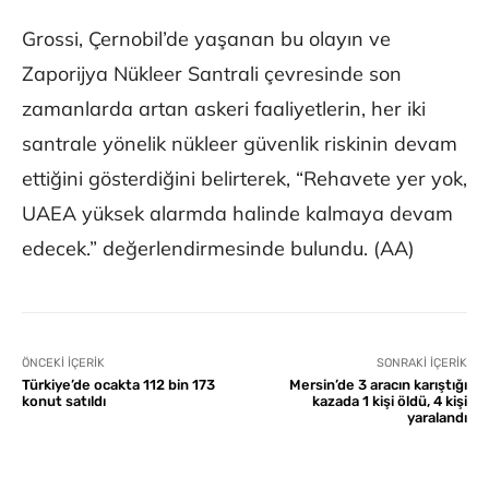
Grossi, Çernobil’de yaşanan bu olayın ve
Zaporijya Nükleer Santrali çevresinde son
zamanlarda artan askeri faaliyetlerin, her iki
santrale yönelik nükleer güvenlik riskinin devam
ettiğini gösterdiğini belirterek, “Rehavete yer yok,
UAEA yüksek alarmda halinde kalmaya devam
edecek.” değerlendirmesinde bulundu. (AA)
ÖNCEKI İÇERIK
SONRAKI İÇERIK
Türkiye’de ocakta 112 bin 173
Mersin’de 3 aracın karıştığı
konut satıldı
kazada 1 kişi öldü, 4 kişi
yaralandı