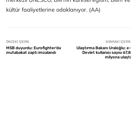
kültür faaliyetlerine odaklanıyor. (AA)
ÖNCEKI İÇERIK
SONRAKI İÇERIK
MSB duyurdu: Eurofighter’da
Ulaştırma Bakanı Uraloğlu: e-
mutabakat zaptı imzalandı
Devlet kullanıcı sayısı 67,8
milyona ulaştı