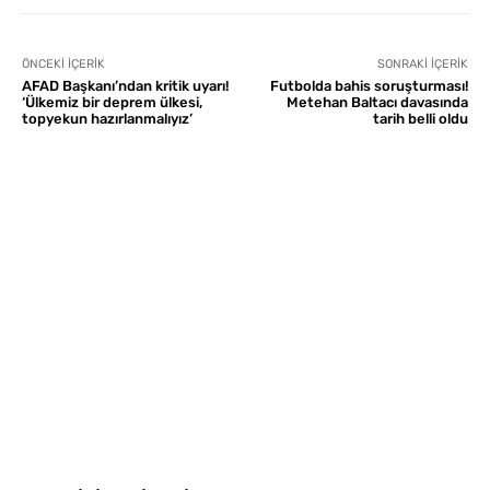
ÖNCEKI İÇERIK
SONRAKI İÇERIK
AFAD Başkanı’ndan kritik uyarı!
Futbolda bahis soruşturması!
‘Ülkemiz bir deprem ülkesi,
Metehan Baltacı davasında
topyekun hazırlanmalıyız’
tarih belli oldu