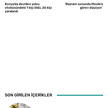
Konya’da devrilen yolcu
‘Bayram sonunda Meclis’e
otobüsündeki 1 kişi öldü, 26 kişi
görev düşüyor’
yaralandı
SON GİRİLEN İÇERİKLER