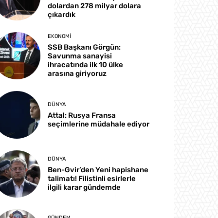
dolardan 278 milyar dolara
çıkardık
EKONOMI
SSB Başkanı Görgün:
Savunma sanayisi
ihracatında ilk 10 ülke
arasına giriyoruz
DÜNYA
Attal: Rusya Fransa
seçimlerine müdahale ediyor
DÜNYA
Ben-Gvir’den Yeni hapishane
talimatı! Filistinli esirlerle
ilgili karar gündemde
GÜNDEM