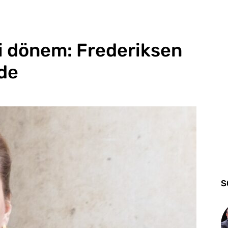
i dönem: Frederiksen
de
S