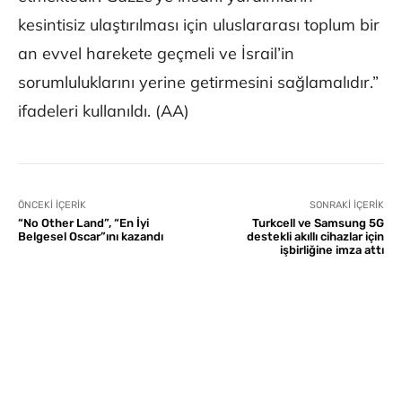
kesintisiz ulaştırılması için uluslararası toplum bir
an evvel harekete geçmeli ve İsrail’in
sorumluluklarını yerine getirmesini sağlamalıdır.”
ifadeleri kullanıldı. (AA)
ÖNCEKI İÇERIK
SONRAKI İÇERIK
“No Other Land”, “En İyi
Turkcell ve Samsung 5G
Belgesel Oscar”ını kazandı
destekli akıllı cihazlar için
işbirliğine imza attı