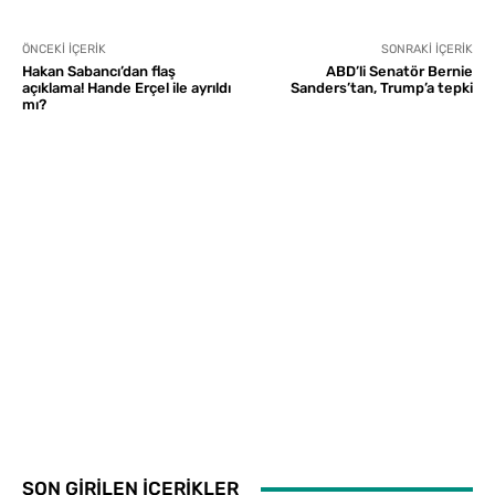
ÖNCEKI İÇERIK
SONRAKI İÇERIK
Hakan Sabancı’dan flaş
ABD’li Senatör Bernie
açıklama! Hande Erçel ile ayrıldı
Sanders’tan, Trump’a tepki
mı?
SON GİRİLEN İÇERİKLER