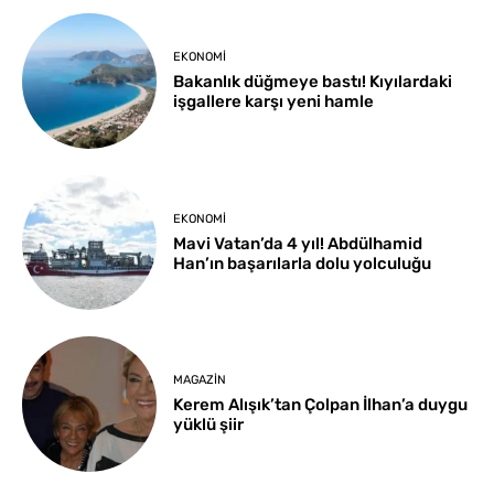
EKONOMI
Bakanlık düğmeye bastı! Kıyılardaki
işgallere karşı yeni hamle
EKONOMI
Mavi Vatan’da 4 yıl! Abdülhamid
Han’ın başarılarla dolu yolculuğu
MAGAZIN
Kerem Alışık’tan Çolpan İlhan’a duygu
yüklü şiir