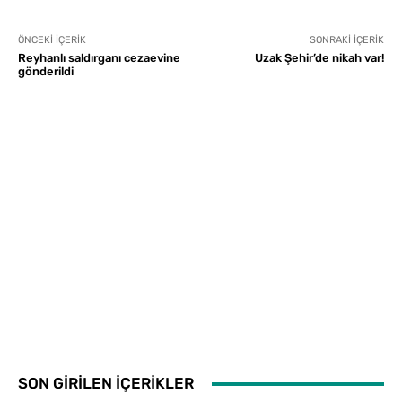
ÖNCEKI İÇERIK
SONRAKI İÇERIK
Reyhanlı saldırganı cezaevine
Uzak Şehir’de nikah var!
gönderildi
SON GİRİLEN İÇERİKLER