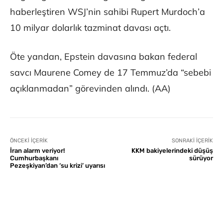
haberleştiren WSJ’nin sahibi Rupert Murdoch’a
10 milyar dolarlık tazminat davası açtı.
Öte yandan, Epstein davasına bakan federal
savcı Maurene Comey de 17 Temmuz’da “sebebi
açıklanmadan” görevinden alındı. (AA)
ÖNCEKI İÇERIK
SONRAKI İÇERIK
İran alarm veriyor!
KKM bakiyelerindeki düşüş
Cumhurbaşkanı
sürüyor
Pezeşkiyan’dan ‘su krizi’ uyarısı