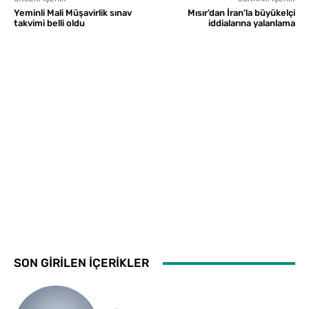
Yeminli Mali Müşavirlik sınav
Mısır’dan İran’la büyükelçi
takvimi belli oldu
iddialarına yalanlama
SON GİRİLEN İÇERİKLER