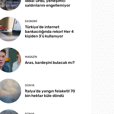
iddia: Ordu, yerleşimci
saldırılarını engellemiyor
EKONOMI
Türkiye’de internet
bankacılığında rekor! Her 4
kişiden 3’ü kullanıyor
MAGAZIN
Aras, kardeşini bulacak mı?
DÜNYA
İtalya’da yangın felaketi! 70
bin hektar küle döndü
DÜNYA