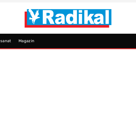
psanat
Magazin